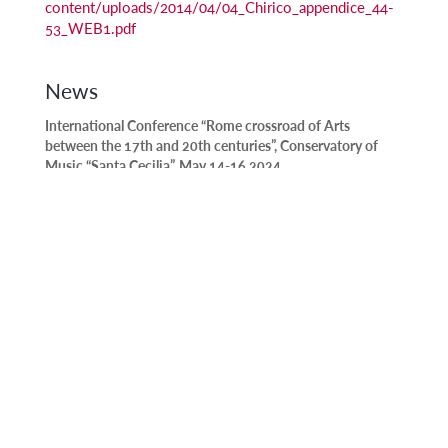
content/uploads/2014/04/04_Chirico_appendice_44-
53_WEB1.pdf
News
International Conference “Rome crossroad of Arts
between the 17th and 20th centuries”, Conservatory of
Music “Santa Cecilia”, May 14-16 2024
Publication of an essay by Michela Berti and Manuela
Grillo on the PerformArt thesaurus
Publication of an article by José María Domínguez and
Anne-Madeleine Goulet in the journal Artigrama
(University of Zaragoza)
Release of the first CD recorded as part of the PerformArt
project
Publication of several articles by PerformArt members in a
book edited by Silvia Tatti