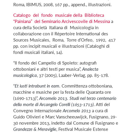
Roma, IBIMUS, 2008, 167 pp., append., illustrazioni.
Catalogo del fondo musicale della Biblioteca
“Painiana” del Seminario Arcivescovile di Messina
a
cura della Società Italiana di Musicologia in
collaborazione con il Répertoire International des
Sources Musicales, Roma, Torre d’Orfeo, 1992, 417
pp. con incipit musicali e illustrazioni (Cataloghi di
fondi musicali italiani, 14).
“Il fondo dei Campello di Spoleto: autografi
ottoboniani e altri testi per musica”,
Analecta
musicologica
, 37 (2005), Laaber-Verlag, pp. 85-178.
“
Et iusti intrabunt in eam
. Committenza ottoboniana,
macchine e musiche per la festa delle Quaranta ore
(1690-1713)”,
Arcomelo 2013. Studi nel terzo centenario
della morte di Arcangelo Corelli (1653-1713)
. Atti del
Convegno Internazionale
Arcomelo 2013
a cura di
Guido Olivieri e Marc Vanscheeuwijck, Fusignano, 29-
30 novembre 2013, indetto dal Comune di Fusignano e
Grandezze & Meraviglie
, Festival Musicale Estense