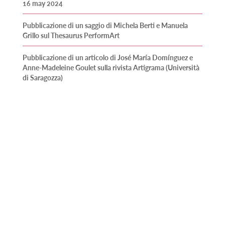
16 may 2024
Pubblicazione di un saggio di Michela Berti e Manuela
Grillo sul Thesaurus PerformArt
Pubblicazione di un articolo di José María Domínguez e
Anne-Madeleine Goulet sulla rivista Artigrama (Università
di Saragozza)
Pubblicazione del primo CD registrato nell’ambito del
progetto PerformArt
Pubblicazione di parecchi saggi del gruppo PerformArt in
a libro a cura di Silvia Tatti
Contatti
Informazioni legali
Copyright