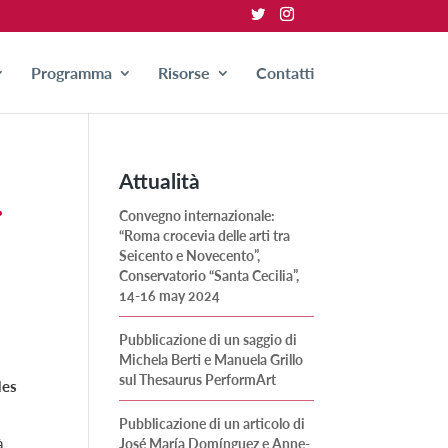
Programma
Risorse
Contatti
Attualità
i
Convegno internazionale:
“Roma crocevia delle arti tra
Seicento e Novecento”,
Conservatorio “Santa Cecilia”,
14-16 may 2024
Pubblicazione di un saggio di
Michela Berti e Manuela Grillo
sul Thesaurus PerformArt
des
Pubblicazione di un articolo di
à
José María Domínguez e Anne-