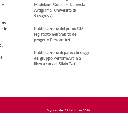
vie
Madeleine Goulet sulla rivista
Artigrama (Università di
Saragozza)
ions
r la
Pubblicazione del primo CD
registrato nell’ambito del
progetto PerformArt
e,
n
Pubblicazione di parecchi saggi
es
del gruppo PerformArt in a
libro a cura di Silvia Tatti
Aggiornate:
22 Febbraio 2020