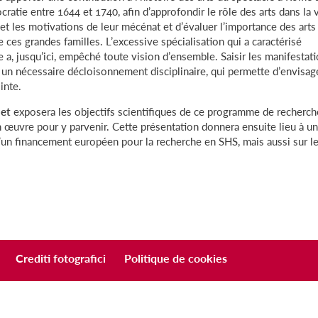
ocratie entre 1644 et 1740, afin d’approfondir le rôle des arts dans la 
s et les motivations de leur mécénat et d’évaluer l’importance des arts
 ces grandes familles. L’excessive spécialisation qui a caractérisé
e a, jusqu’ici, empêché toute vision d’ensemble. Saisir les manifestat
 un nécessaire décloisonnement disciplinaire, qui permette d’envisage
inte.
let
exposera les objectifs scientifiques de ce programme de recherch
n œuvre pour y parvenir. Cette présentation donnera ensuite lieu à u
d’un financement européen pour la recherche en SHS, mais aussi sur l
Crediti fotografici
Politique de cookies